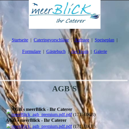
Startseite
Cateringvorschläge
Anfrage
Speiseplan
Formulare
Gästebuch
das Team
Galerie
AGB´S
AGB´s meerBlick - Ihr Caterer
meerBlick_agb_premium.pdf.pdf
(171.33KB)
AGB´s meerBlick - Ihr Caterer
meerBlick_agb_premium.pdf.pdf
(171.33KB)