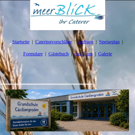
Startseite
Cateringvorschläge
Anfrage
Speiseplan
Formulare
Gästebuch
das Team
Galerie