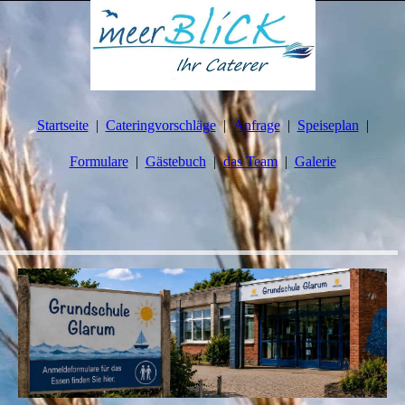
Startseite
Cateringvorschläge
Anfrage
Speiseplan
Formulare
Gästebuch
das Team
Galerie